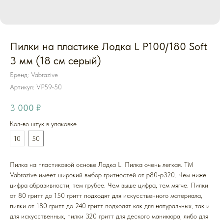
Пилки на пластике Лодка L P100/180 Soft
3 мм (18 см серый)
Бренд: Vabrazive
Артикул:
VP59-50
3 000
₽
Кол-во штук в упаковке
10
50
Пилка на пластиковой основе Лодка L. Пилка очень легкая. ТМ
Vabrazive имеет широкий выбор гритностей от p80-p320. Чем ниже
цифра абразивности, тем грубее. Чем выше цифра, тем мягче. Пилки
от 80 гритт до 150 гритт подходят для искусственного материала,
пилки от 180 гритт до 240 гритт подходят как для натуральных, так и
для искусственных, пилки 320 гритт для деского маникюра, либо для