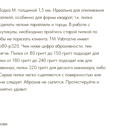
одка M. толщиной 1,5 мм. Идеальна для опиливания
ллелй, особенно для формы квадрат, т.к. пилка
сделать четкие параллели и торцы. В работе с
 кутикулы, необходимо пройтись старой пилкой по
обы не порезать клиента. ТМ Vabrazive имеет
p80-p320. Чем ниже цифра абразивности, тем
ягче. Пилки от 80 гритт до 150 гритт подходят для
ки от 180 гритт до 240 гритт подходят как для
твенных, пилки 320 гритт для деского маникюра, либо
 Серые пилки легко сцепляются с поверхностью еле
 не следует. Абразив не сыпится. Протестируйте и
иятно удивит.
нове