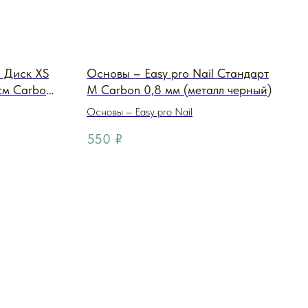
l Диск XS
Основы – Easy pro Nail Стандарт
см Carbon
M Carbon 0,8 мм (металл черный)
ический)
Основы – Easy pro Nail
550
₽