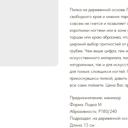
Пилка на деревянной основе Л
свободного края и нижних пара
совсем не гнется и позволяет 
короткими ногтями или в зоне
торцам или краю абразива, чт
широкий выбор гритностей от 
грубее. Чем выше цифра, тем м
искусственного материала, пил
натуральных, так и для искусс
для тонких слоящихся ногтей.
прикоснувшись пилкой, давить
все сами поймете. Цена Вас пр
Предназначение: маникюр
Форма: Лодка M
Абразивность: P180/240
Подраздел: на деревянной ос
Длина: 13 см