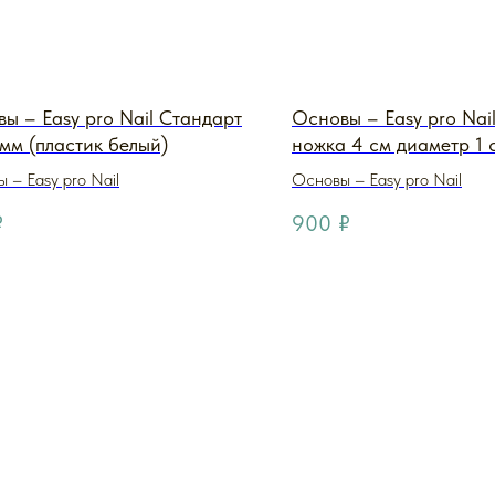
ы – Easy pro Nail Стандарт
Основы – Easy pro Nai
 мм (пластик белый)
ножка 4 см диаметр 1 
(металл carbon металл
 – Easy pro Nail
Основы – Easy pro Nail
₽
900
₽