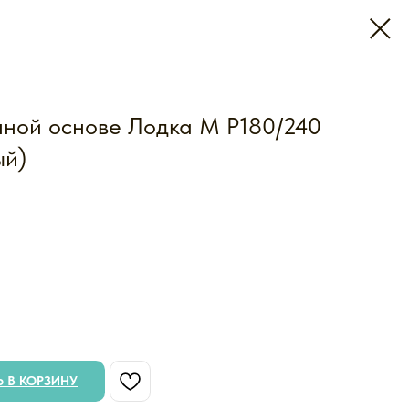
нной основе Лодка M P180/240
ый)
 В КОРЗИНУ