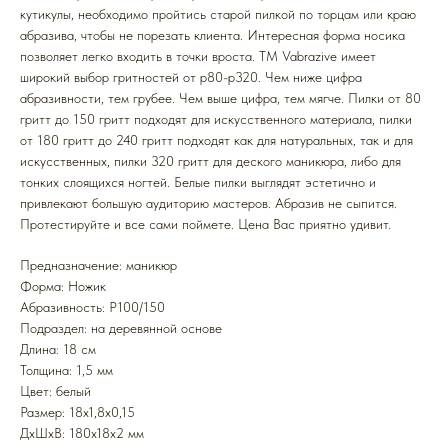
кутикулы, необходимо пройтись старой пилкой по торцам или краю
абразива, чтобы не порезать клиента. Интересная форма носика
позволяет легко входить в точки вроста. ТМ Vabrazive имеет
широкий выбор гритностей от p80-p320. Чем ниже цифра
абразивности, тем грубее. Чем выше цифра, тем мягче. Пилки от 80
гритт до 150 гритт подходят для искусственного материала, пилки
от 180 гритт до 240 гритт подходят как для натуральных, так и для
искусственных, пилки 320 гритт для деского маникюра, либо для
тонких слоящихся ногтей. Белые пилки выглядят эстетично и
привлекают большую аудиторию мастеров. Абразив не сыпится.
Протестируйте и все сами поймете. Цена Вас приятно удивит.
Предназначение: маникюр
Форма: Ножик
Абразивность: P100/150
Подраздел: на деревянной основе
Длина: 18 см
Толщина: 1,5 мм
Цвет: белый
Размер: 18x1,8x0,15
ДxШxВ: 180x18x2 мм