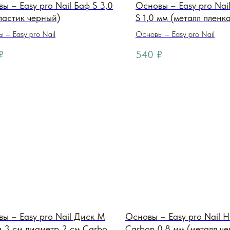
ы – Easy pro Nail Баф S 3,0
Основы – Easy pro Nai
ластик черный)
S 1,0 мм (металл пленка
 – Easy pro Nail
Основы – Easy pro Nail
₽
540
₽
ы – Easy pro Nail Диск M
Основы – Easy pro Nail 
 3 см диаметр 2 см Carbon
Carbon 0,8 мм (металл ч