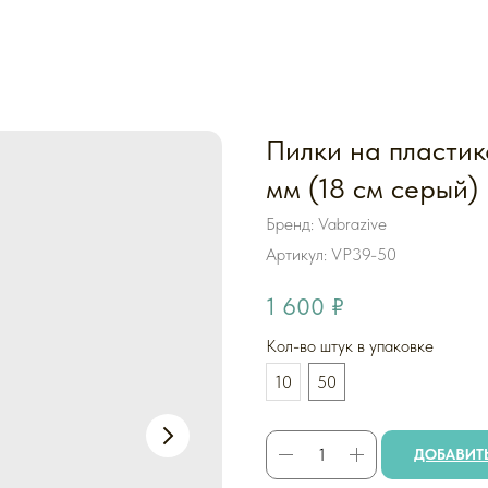
Пилки на пластик
мм (18 см серый)
Бренд: Vabrazive
Артикул:
VP39-50
1 600
₽
Кол-во штук в упаковке
10
50
ДОБАВИТЬ