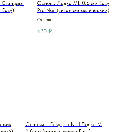
l Стандарт
Основы Лодка ML 0,6 мм Easy
 Easy)
Pro Nail (титан металлический)
Основы
670
₽
Ножик
Основы – Easy pro Nail Лодка M
ерный)
0,8 мм (металл пленка Easy)