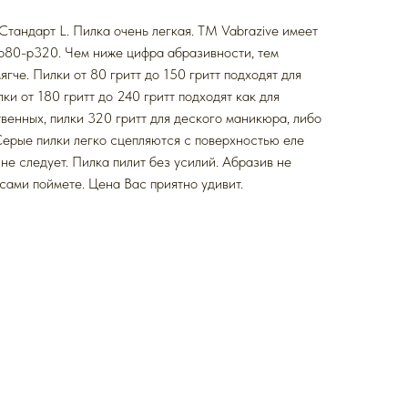
Стандарт L. Пилка очень легкая. ТМ Vabrazive имеет
p80-p320. Чем ниже цифра абразивности, тем
ягче. Пилки от 80 гритт до 150 гритт подходят для
ки от 180 гритт до 240 гритт подходят как для
твенных, пилки 320 гритт для деского маникюра, либо
Серые пилки легко сцепляются с поверхностью еле
не следует. Пилка пилит без усилий. Абразив не
сами поймете. Цена Вас приятно удивит.