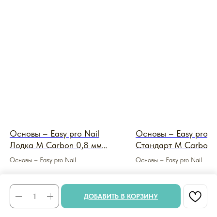
Основы – Easy pro Nail
Основы – Easy pro N
Лодка M Carbon 0,8 мм
Стандарт M Carbon 
(металл черный)
(титан)
Основы – Easy pro Nail
Основы – Easy pro Nail
550
₽
600
₽
ДОБАВИТЬ В КОРЗИНУ