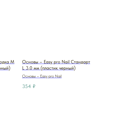
Лодка M
Основы – Easy pro Nail Стандарт
рный)
L 3,0 мм (пластик черный)
Основы – Easy pro Nail
354
₽