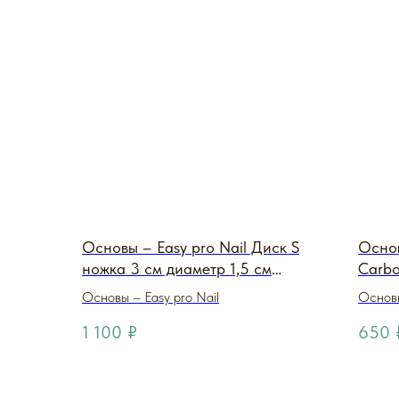
Основы – Easy pro Nail Диск S
Основ
ножка 3 см диаметр 1,5 см
Carbo
Carbon (металл carbon
Основы – Easy pro Nail
Основы
металлический)
1 100
₽
650