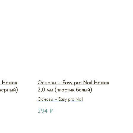
l Ножик
Основы – Easy pro Nail Ножик
 черный)
2,0 мм (пластик белый)
Основы – Easy pro Nail
294
₽